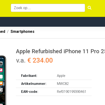
hed
Smartphones
Apple Refurbished iPhone 11 Pro 
v.a.
€ 234.00
Fabrikant:
Apple
Artikelnummer:
MWC82
EAN-code:
Ref0190199390461