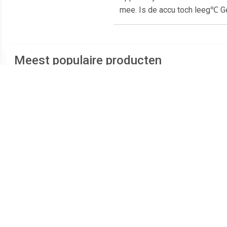
mee. Is de accu toch leeg℃ G
Meest populaire producten
€ 152.99
€ 87.99
Galaxy S10e Dual SIM
Galaxy A12 Dual SIM 32GB
i
128GB wit - refurbished
[MediaTek Helio P35
versie] black - refurbished