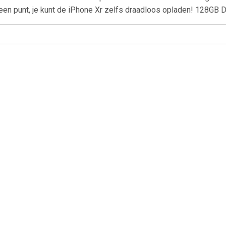
een punt, je kunt de iPhone Xr zelfs draadloos opladen! 128GB 
€ 199.00
€ 143.99
€ 107.
Phone SE 128 gb
Galaxy S10e 128GB Zwart
Galaxy A14 5G
64GB zilver - r