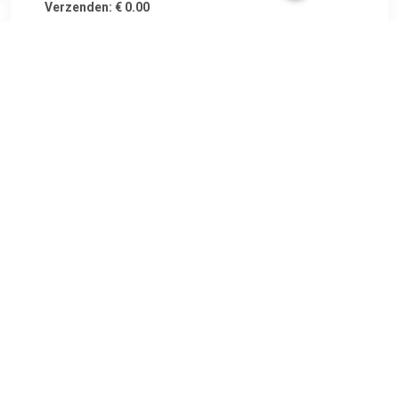
Verzenden: € 0.00
Voorradig.
€ 192.00
Verzenden: € 0.00
Voorradig.
€ 379.00
Verzenden: € 3.99
op werkdagen voor 22:00