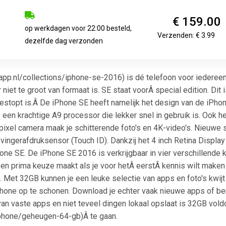
€ 159.00
op werkdagen voor 22:00 besteld,
Verzenden: € 3.99
dezelfde dag verzonden
app.nl/collections/iphone-se-2016) is dé telefoon voor iedereen
r niet te groot van formaat is. SE staat voorÂ special edition. Di
stopt is.Â De iPhone SE heeft namelijk het design van de iPhon
en krachtige A9 processor die lekker snel in gebruik is. Ook h
ixel camera maak je schitterende foto's en 4K-video's. Nieuwe 
vingerafdruksensor (Touch ID). Dankzij het 4 inch Retina Display l
one SE. De iPhone SE 2016 is verkrijgbaar in vier verschillende k
en prima keuze maakt als je voor hetÂ eerstÂ kennis wilt mak
Met 32GB kunnen je een leuke selectie van apps en foto's kwijt o
Phone op te schonen. Download je echter vaak nieuwe apps of ben
 van vaste apps en niet teveel dingen lokaal opslaat is 32GB vo
/iphone/geheugen-64-gb)Â te gaan.