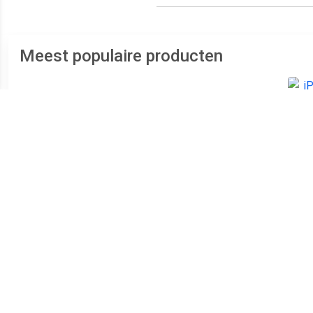
Meest populaire producten
€ 152.99
€ 87.99
Galaxy S10e Dual SIM
Galaxy A12 Dual SIM 32GB
i
128GB wit - refurbished
[MediaTek Helio P35
versie] black - refurbished