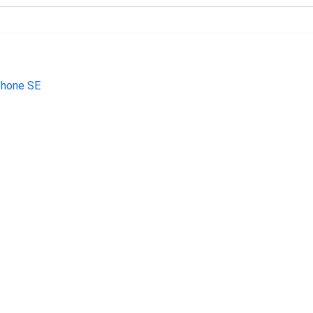
€ 199.00
€ 143.99
€ 107.
Phone SE 128 gb
Galaxy S10e 128GB Zwart
Galaxy A14 5G
64GB zilver - r