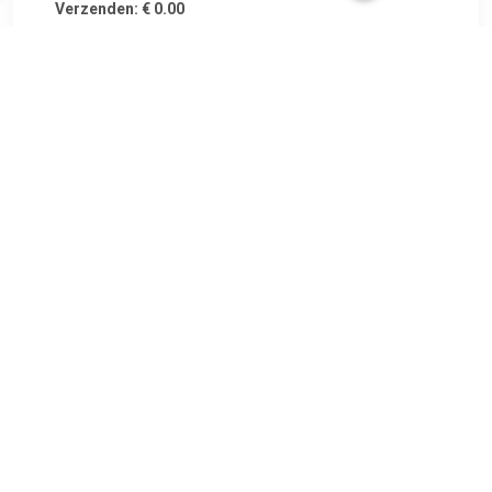
Verzenden: € 0.00
Voorradig.
€ 132.00
Verzenden: € 0.00
Voorradig.
€ 224.00
Verzenden: € 3.99
op werkdagen voor 22:00