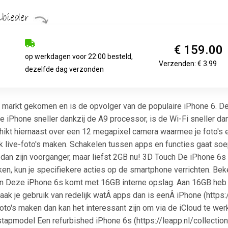
€ 159.00
op werkdagen voor 22:00 besteld,
Verzenden: € 3.99
dezelfde dag verzonden
 markt gekomen en is de opvolger van de populaire iPhone 6. D
we iPhone sneller dankzij de A9 processor, is de Wi-Fi sneller d
kt hiernaast over een 12 megapixel camera waarmee je foto's en 
ok live-foto's maken. Schakelen tussen apps en functies gaat soe
an zijn voorganger, maar liefst 2GB nu! 3D Touch De iPhone 6s
ken, kun je specifiekere acties op de smartphone verrichten. B
Deze iPhone 6s komt met 16GB interne opslag. Aan 16GB heb je r
aak je gebruik van redelijk watÂ apps dan is eenÂ iPhone (http
oto's maken dan kan het interessant zijn om via de iCloud te we
tapmodel Een refurbished iPhone 6s (https://leapp.nl/collection