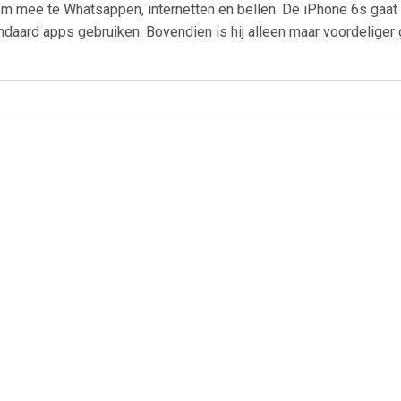
om mee te Whatsappen, internetten en bellen. De iPhone 6s gaat
daard apps gebruiken. Bovendien is hij alleen maar voordeliger
€ 199.00
€ 143.99
€ 107.
Phone SE 128 gb
Galaxy S10e 128GB Zwart
Galaxy A14 5G
64GB zilver - r