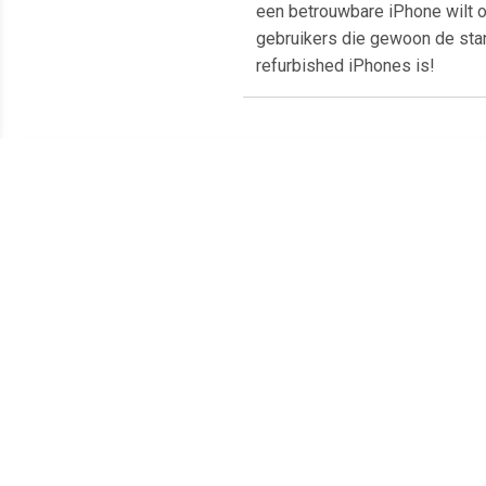
een betrouwbare iPhone wilt 
gebruikers die gewoon de stan
refurbished iPhones is!
Meest populaire producten
€ 152.99
€ 87.99
Galaxy S10e Dual SIM
Galaxy A12 Dual SIM 32GB
i
128GB wit - refurbished
[MediaTek Helio P35
versie] black - refurbished