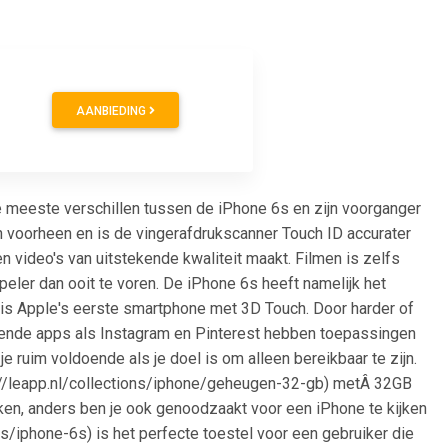
AANBIEDING
e meeste verschillen tussen de iPhone 6s en zijn voorganger
an voorheen en is de vingerafdrukscanner Touch ID accurater
video's van uitstekende kwaliteit maakt. Filmen is zelfs
peler dan ooit te voren. De iPhone 6s heeft namelijk het
 is Apple's eerste smartphone met 3D Touch. Door harder of
ekende apps als Instagram en Pinterest hebben toepassingen
uim voldoende als je doel is om alleen bereikbaar te zijn.
s://leapp.nl/collections/iphone/geheugen-32-gb) metÂ 32GB
rken, anders ben je ook genoodzaakt voor een iPhone te kijken
s/iphone-6s) is het perfecte toestel voor een gebruiker die