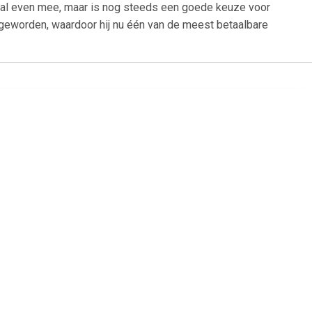
 al even mee, maar is nog steeds een goede keuze voor
 geworden, waardoor hij nu één van de meest betaalbare
99
€ 106.99
 Dual SIM
Galaxy A23 5G Dual SIM
efurbished
128GB zwart - refurbished