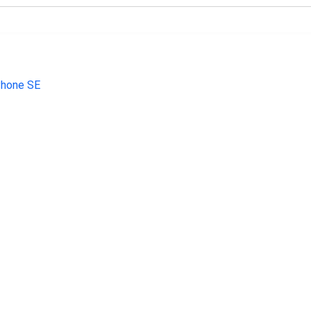
€ 199.00
€ 143.99
€ 107.
Phone SE 128 gb
Galaxy S10e 128GB Zwart
Galaxy A14 5G
64GB zilver - r