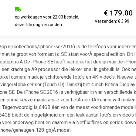
€ 179.00
op werkdagen voor 22:00 besteld,
Verzenden: € 3.99
dezelfde dag verzonden
app.nl/collections/iphone-se-2016) is dé telefoon voor iedereen
r niet te groot van formaat is. SE staat voorÂ special edition. Di
stopt is.Â De iPhone SE heeft namelijk het design van de iPhon
en krachtige A9 processor die lekker snel in gebruik is. Ook h
ixel camera maak je schitterende foto's en 4K-video's. Nieuwe 
vingerafdruksensor (Touch ID). Dankzij het 4 inch Retina Display l
one SE. De iPhone SE 2016 is verkrijgbaar in vier verschillende k
en prima keuze maakt als je voor hetÂ eerstÂ kennis wilt mak
. Tegenwoordig is 64GB één van de meest voorkomende modellen 
B biedt de mogelijkheid om een leuk aantal foto's en video's lo
 veel onderweg bent en daarom via Netflix films en series down
s/iphone/geheugen-128-gb)Â model.