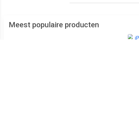
Meest populaire producten
€ 152.99
€ 87.99
Galaxy S10e Dual SIM
Galaxy A12 Dual SIM 32GB
i
128GB wit - refurbished
[MediaTek Helio P35
versie] black - refurbished