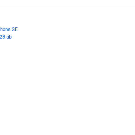
€ 199.00
€ 143.99
€ 107.
Phone SE 128 gb
Galaxy S10e 128GB Zwart
Galaxy A14 5G
64GB zilver - r