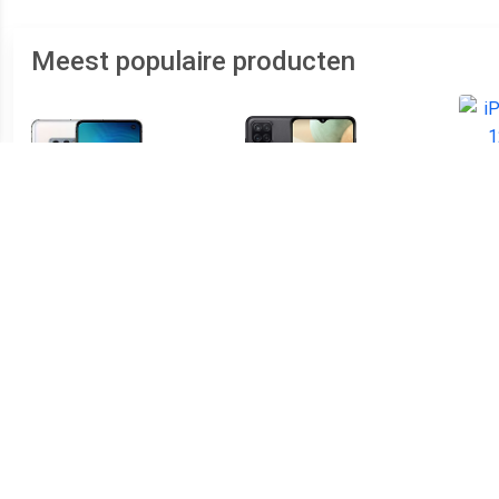
Meest populaire producten
€ 152.99
€ 87.99
Galaxy S10e Dual SIM
Galaxy A12 Dual SIM 32GB
i
128GB wit - refurbished
[MediaTek Helio P35
versie] black - refurbished