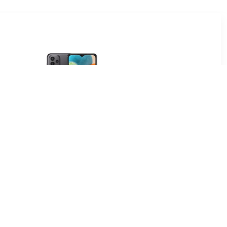
99
€ 106.99
 Dual SIM
Galaxy A23 5G Dual SIM
efurbished
128GB zwart - refurbished