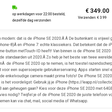
€ 349.00
op werkdagen voor 22:00 besteld,
Verzenden: € 3.99
dezelfde dag verzonden
modern: dat is de iPhone SE 2020.Â Â De buitenkant is vrijwel g
iphone-8)Â en iPhone 7: echte klassiekers. Dat betekent dat de i
e-button metTouch-ID heeft! Van binnen is de iPhone SE 2020 
s de standaarden uit 2020.Â Zo heb je het beste van twee werel
nÂ de iPhone SE 2020 op te nemen, is het toestel razendscherp 
 voor een supersoepele gebruikerservaring. Apps starten snel e
n de enkelvoudige camera maakt prima foto's! De iPhone SE 2020
is het voordeligst. Gebruik jij je iPhone (https://leapp.nl/collec
 aan geheugen gaan? Kies voor deze iPhone SE 2020 met 64GB aa
vies nodig? Twijfel je of de iPhone SE 2020 de juiste telefoon
emen kan via chat, mail, social media of Whatsapp.