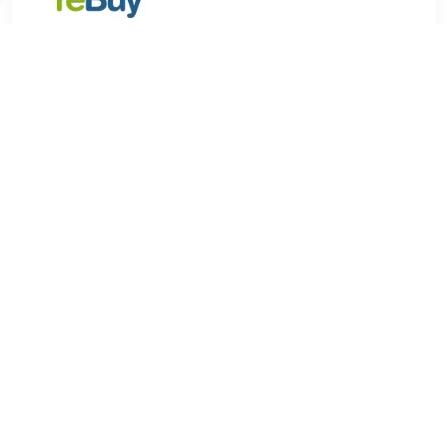
€ 346.99
Verzenden: € 3.99
direct leverbaar
Breedte: 71,5 mm Hoogte: 146,7 mm Diepte: 7,65 mm
Gewicht: 173 g Schermgrootte: 154,94 mm (6.1) ROM: 256
GB Achterste camera: 12 MP
TERUG
Algemeen